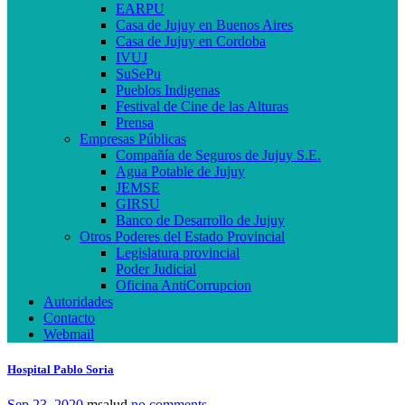
EARPU
Casa de Jujuy en Buenos Aires
Casa de Jujuy en Cordoba
IVUJ
SuSePu
Pueblos Indigenas
Festival de Cine de las Alturas
Prensa
Empresas Públicas
Compañía de Seguros de Jujuy S.E.
Agua Potable de Jujuy
JEMSE
GIRSU
Banco de Desarrollo de Jujuy
Otros Poderes del Estado Provincial
Legislatura provincial
Poder Judicial
Oficina AntiCorrupcion
Autoridades
Contacto
Webmail
Hospital Pablo Soria
Sep 23, 2020
msalud
no comments