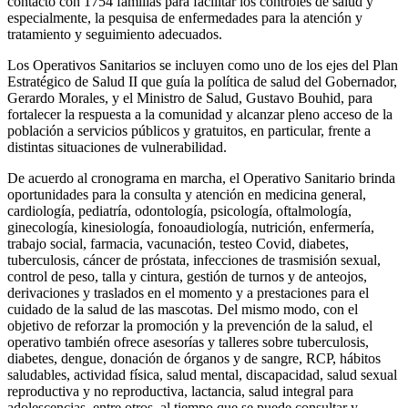
contacto con 1754 familias para facilitar los controles de salud y
especialmente, la pesquisa de enfermedades para la atención y
tratamiento y seguimiento adecuados.
Los Operativos Sanitarios se incluyen como uno de los ejes del Plan
Estratégico de Salud II que guía la política de salud del Gobernador,
Gerardo Morales, y el Ministro de Salud, Gustavo Bouhid, para
fortalecer la respuesta a la comunidad y alcanzar pleno acceso de la
población a servicios públicos y gratuitos, en particular, frente a
distintas situaciones de vulnerabilidad.
De acuerdo al cronograma en marcha, el Operativo Sanitario brinda
oportunidades para la consulta y atención en medicina general,
cardiología, pediatría, odontología, psicología, oftalmología,
ginecología, kinesiología, fonoaudiología, nutrición, enfermería,
trabajo social, farmacia, vacunación, testeo Covid, diabetes,
tuberculosis, cáncer de próstata, infecciones de trasmisión sexual,
control de peso, talla y cintura, gestión de turnos y de anteojos,
derivaciones y traslados en el momento y a prestaciones para el
cuidado de la salud de las mascotas. Del mismo modo, con el
objetivo de reforzar la promoción y la prevención de la salud, el
operativo también ofrece asesorías y talleres sobre tuberculosis,
diabetes, dengue, donación de órganos y de sangre, RCP, hábitos
saludables, actividad física, salud mental, discapacidad, salud sexual
reproductiva y no reproductiva, lactancia, salud integral para
adolescencias, entre otros, al tiempo que se puede consultar y