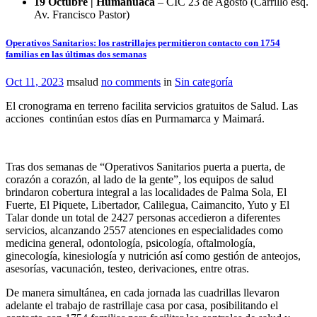
19 Octubre | Humahuaca
– CIC 23 de Agosto (Carrillo esq.
Av. Francisco Pastor)
Operativos Sanitarios: los rastrillajes permitieron contacto con 1754
familias en las últimas dos semanas
Oct 11, 2023
msalud
no comments
in
Sin categoría
El cronograma en terreno facilita servicios gratuitos de Salud. Las
acciones continúan estos días en Purmamarca y Maimará.
Tras dos semanas de “Operativos Sanitarios puerta a puerta, de
corazón a corazón, al lado de la gente”, los equipos de salud
brindaron cobertura integral a las localidades de Palma Sola, El
Fuerte, El Piquete, Libertador, Calilegua, Caimancito, Yuto y El
Talar donde un total de 2427 personas accedieron a diferentes
servicios, alcanzando 2557 atenciones en especialidades como
medicina general, odontología, psicología, oftalmología,
ginecología, kinesiología y nutrición así como gestión de anteojos,
asesorías, vacunación, testeo, derivaciones, entre otras.
De manera simultánea, en cada jornada las cuadrillas llevaron
adelante el trabajo de rastrillaje casa por casa, posibilitando el