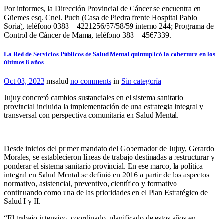
Por informes, la Dirección Provincial de Cáncer se encuentra en
Güemes esq. Cnel. Puch (Casa de Piedra frente Hospital Pablo
Soria), teléfono 0388 – 4221256/57/58/59 interno 244; Programa de
Control de Cáncer de Mama, teléfono 388 – 4567339.
La Red de Servicios Públicos de Salud Mental quintuplicó la cobertura en los
últimos 8 años
Oct 08, 2023
msalud
no comments
in
Sin categoría
Jujuy concretó cambios sustanciales en el sistema sanitario
provincial incluida la implementación de una estrategia integral y
transversal con perspectiva comunitaria en Salud Mental.
Desde inicios del primer mandato del Gobernador de Jujuy, Gerardo
Morales, se establecieron líneas de trabajo destinadas a restructurar y
ponderar el sistema sanitario provincial. En ese marco, la política
integral en Salud Mental se definió en 2016 a partir de los aspectos
normativo, asistencial, preventivo, científico y formativo
continuando como una de las prioridades en el Plan Estratégico de
Salud I y II.
“El trabajo intensivo, coordinado, planificado de estos años en