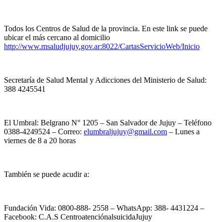
Todos los Centros de Salud de la provincia. En este link se puede
ubicar el más cercano al domicilio
http://www.msaludjujuy.gov.ar:8022/CartasServicioWeb/Inicio
Secretaría de Salud Mental y Adicciones del Ministerio de Salud:
388 4245541
El Umbral: Belgrano N° 1205 – San Salvador de Jujuy – Teléfono
0388-4249524 – Correo:
elumbraljujuy@gmail.com
– Lunes a
viernes de 8 a 20 horas
También se puede acudir a:
Fundación Vida: 0800-888- 2558 – WhatsApp: 388- 4431224 –
Facebook: C.A.S CentroatenciónalsuicidaJujuy