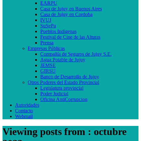
EARPU
Casa de Jujuy en Buenos Aires
Casa de Jujuy en Cordoba
IVUJ
SuSePu
Pueblos Indigenas
Festival de Cine de las Alturas
Prensa
Empresas Públicas
Compañía de Seguros de Jujuy S.E.
Agua Potable de Jujuy
JEMSE
GIRSU
Banco de Desarrollo de Jujuy
Otros Poderes del Estado Provincial
Legislatura provincial
Poder Judicial
Oficina AntiCorrupcion
Autoridades
Contacto
Webmail
Viewing posts from : octubre