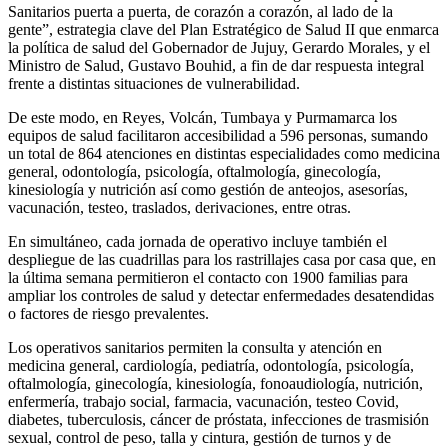
Sanitarios puerta a puerta, de corazón a corazón, al lado de la
gente”, estrategia clave del Plan Estratégico de Salud II que enmarca
la política de salud del Gobernador de Jujuy, Gerardo Morales, y el
Ministro de Salud, Gustavo Bouhid, a fin de dar respuesta integral
frente a distintas situaciones de vulnerabilidad.
De este modo, en Reyes, Volcán, Tumbaya y Purmamarca los
equipos de salud facilitaron accesibilidad a 596 personas, sumando
un total de 864 atenciones en distintas especialidades como medicina
general, odontología, psicología, oftalmología, ginecología,
kinesiología y nutrición así como gestión de anteojos, asesorías,
vacunación, testeo, traslados, derivaciones, entre otras.
En simultáneo, cada jornada de operativo incluye también el
despliegue de las cuadrillas para los rastrillajes casa por casa que, en
la última semana permitieron el contacto con 1900 familias para
ampliar los controles de salud y detectar enfermedades desatendidas
o factores de riesgo prevalentes.
Los operativos sanitarios permiten la consulta y atención en
medicina general, cardiología, pediatría, odontología, psicología,
oftalmología, ginecología, kinesiología, fonoaudiología, nutrición,
enfermería, trabajo social, farmacia, vacunación, testeo Covid,
diabetes, tuberculosis, cáncer de próstata, infecciones de trasmisión
sexual, control de peso, talla y cintura, gestión de turnos y de