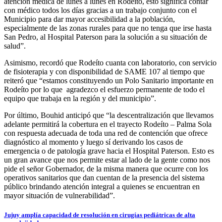
atención médica de lunes a lunes en Rodeíto, esto significa contar
con médico todos los días gracias a un trabajo conjunto con el
Municipio para dar mayor accesibilidad a la población,
especialmente de las zonas rurales para que no tenga que irse hasta
San Pedro, al Hospital Paterson para la solución a su situación de
salud”.
Asimismo, recordó que Rodeíto cuanta con laboratorio, con servicio
de fisioterapia y con disponibilidad de SAME 107 al tiempo que
reiteró que “estamos constituyendo un Polo Sanitario importante en
Rodeíto por lo que agradezco el esfuerzo permanente de todo el
equipo que trabaja en la región y del municipio”.
Por último, Bouhid anticipó que “la descentralización que llevamos
adelante permitirá la cobertura en el trayecto Rodeíto – Palma Sola
con respuesta adecuada de toda una red de contención que ofrece
diagnóstico al momento y luego sí derivando los casos de
emergencia o de patología grave hacia el Hospital Paterson. Esto es
un gran avance que nos permite estar al lado de la gente como nos
pide el señor Gobernador, de la misma manera que ocurre con los
operativos sanitarios que dan cuentan de la presencia del sistema
público brindando atención integral a quienes se encuentran en
mayor situación de vulnerabilidad”.
Jujuy amplía capacidad de resolución en cirugías pediátricas de alta