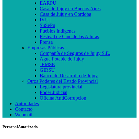
EARPU
Casa de Jujuy en Buenos Aires
Casa de Jujuy en Cordoba
IVUJ
SuSePu
Pueblos Indigenas
Festival de Cine de las Alturas
Prensa
Empresas Públicas
Compañía de Seguros de Jujuy S.E.
Agua Potable de Jujuy
JEMSE
GIRSU
Banco de Desarrollo de Jujuy
Otros Poderes del Estado Provincial
Legislatura provincial
Poder Judicial
Oficina AntiCorrupcion
Autoridades
Contacto
Webmail
PersonalAutorizado