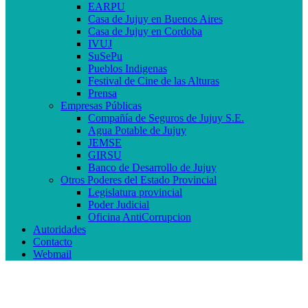
EARPU
Casa de Jujuy en Buenos Aires
Casa de Jujuy en Cordoba
IVUJ
SuSePu
Pueblos Indigenas
Festival de Cine de las Alturas
Prensa
Empresas Públicas
Compañía de Seguros de Jujuy S.E.
Agua Potable de Jujuy
JEMSE
GIRSU
Banco de Desarrollo de Jujuy
Otros Poderes del Estado Provincial
Legislatura provincial
Poder Judicial
Oficina AntiCorrupcion
Autoridades
Contacto
Webmail