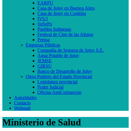
EARPU
Casa de Jujuy en Buenos Aires
Casa de Jujuy en Cordoba
IVUJ
SuSePu
Pueblos Indigenas
Festival de Cine de las Alturas
Prensa
Empresas Públicas
Compañía de Seguros de Jujuy S.E.
Agua Potable de Jujuy
JEMSE
GIRSU
Banco de Desarrollo de Jujuy
Otros Poderes del Estado Provincial
Legislatura provincial
Poder Judicial
Oficina AntiCorrupcion
Autoridades
Contacto
Webmail
Ministerio de Salud