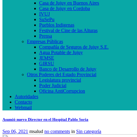
Casa de Jujuy en Buenos Aires
Casa de Jujuy en Cordoba
IVUJ
SuSePu
Pueblos Indigenas
Festival de Cine de las Alturas
Prensa
Empresas Públicas
Compañía de Seguros de Jujuy S.E.
Agua Potable de Jujuy
JEMSE
GIRSU
Banco de Desarrollo de Jujuy
Otros Poderes del Estado Provincial
Legislatura provincial
Poder Judicial
Oficina AntiCorrupcion
Autoridades
Contacto
Webmail
Asumió nuevo Director en el Hospital Pablo Soria
Sep 06, 2021
msalud
no comments
in
Sin categoría